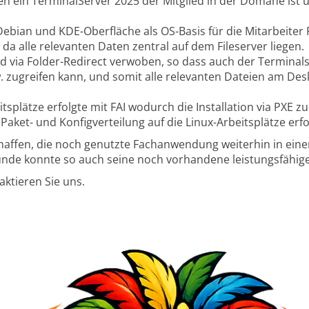
n ein TerminalServer 2025 der Mitglied in der Domäne ist
bian und KDE-Oberfläche als OS-Basis für die Mitarbeiter P
da alle relevanten Daten zentral auf dem Fileserver liegen.
nd via Folder-Redirect verwoben, so dass auch der Termina
w. zugreifen kann, und somit alle relevanten Dateien am D
itsplätze erfolgte mit FAI wodurch die Installation via PXE 
ket- und Konfigverteilung auf die Linux-Arbeitsplätze erfol
haffen, die noch genutzte Fachanwendung weiterhin in ein
nde konnte so auch seine noch vorhandene leistungsfähige
ktieren Sie uns.