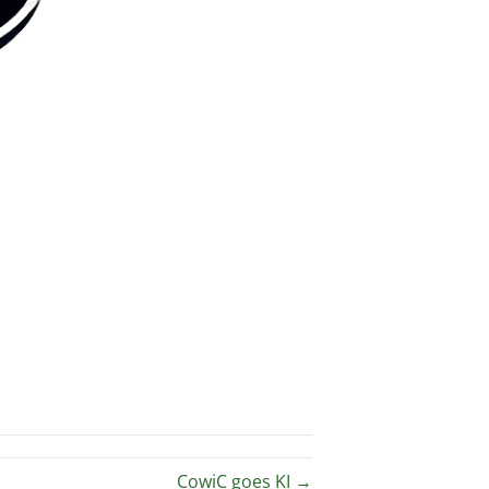
CowiC goes KI →