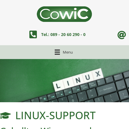
tel:+498920602900
Tel.: 089 - 20 60 290 - 0
Menu
LINUX-SUPPORT
LINUX-SUPPORT